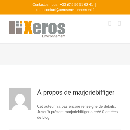
Passer
Contactez-nous : +33 (0)5 56 51 62 41
|
au
xeroscontact@xerosenvironnement.fr
contenu
À propos de
marjoriebiffiger
Cet auteur n'a pas encore renseigné de détails.
Jusqu'à présent marjoriebiffiger a créé 0 entrées
de blog.